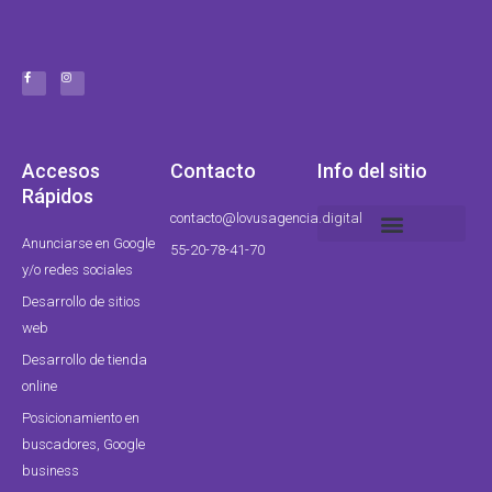
F
I
a
n
c
s
e
t
b
a
o
g
o
r
k
a
-
m
f
Accesos
Contacto
Info del sitio
Rápidos
contacto@lovusagencia.digital
Anunciarse en Google
55-20-78-41-70
política de privacidad
Política de servicios
Diseño de páginas web CDMX
y/o redes sociales
Desarrollo de sitios
web
Desarrollo de tienda
online
Posicionamiento en
buscadores, Google
business