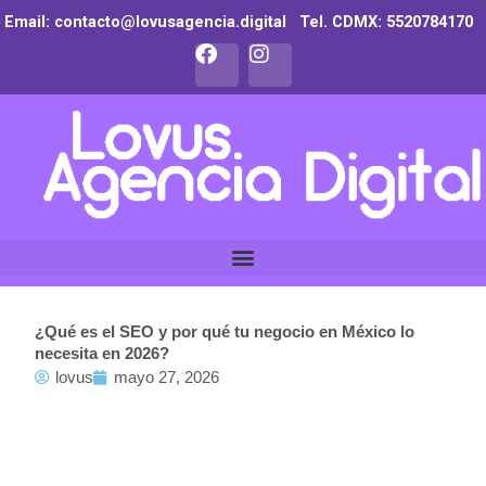
Ir
Email: contacto@lovusagencia.digital Tel. CDMX:
5520784170
al
F
I
contenido
a
n
c
s
e
t
b
a
o
g
o
r
k
a
m
¿Qué es el SEO y por qué tu negocio en México lo
necesita en 2026?
lovus
mayo 27, 2026