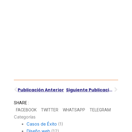
Ant
Sigu
Publicación Anterior
Siguiente Publicación
SHARE :
FACEBOOK
TWITTER
WHATSAPP
TELEGRAM
Categorías
Casos de Éxito
(1)
Diseño web
(12)