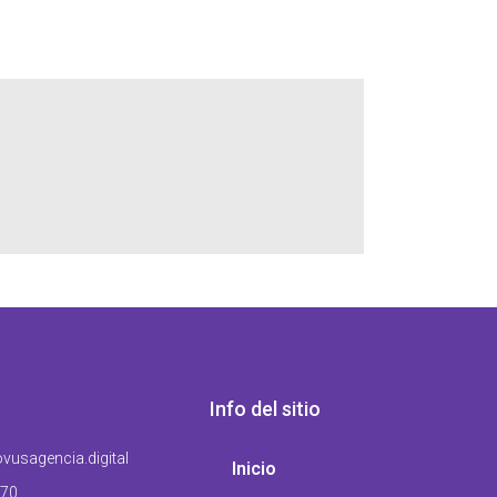
Info del sitio
vusagencia.digital
Inicio
-70