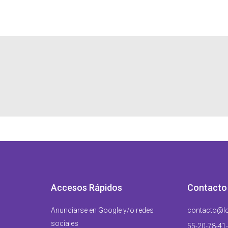
Accesos Rápidos
Contacto
Anunciarse en Google y/o redes
contacto@lo
sociales
55-20-78-41