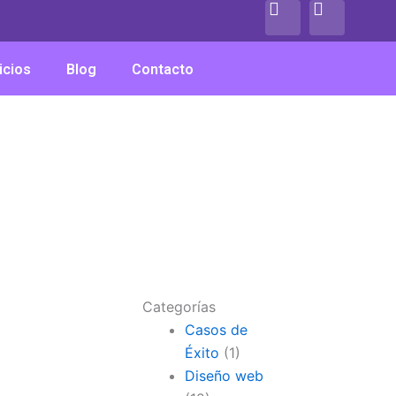
F
I
a
n
c
s
e
t
icios
Blog
Contacto
b
a
o
g
o
r
k
a
m
Categorías
Casos de
Éxito
(1)
Diseño web