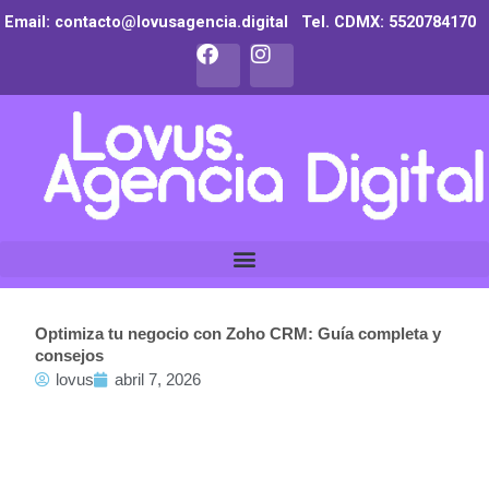
Ir
Email: contacto@lovusagencia.digital Tel. CDMX:
5520784170
al
F
I
contenido
a
n
c
s
e
t
b
a
o
g
o
r
k
a
m
Optimiza tu negocio con Zoho CRM: Guía completa y
consejos
lovus
abril 7, 2026