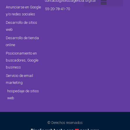
contacto@lovusagencia.digital
Anunciarse en Google
55-20-78-41-70
política de privacidad
Política de servicios
Diseño de páginas web CDMX
y/o redes sociales
Desarrollo de sitios
web
Desarrollo de tienda
online
Posicionamiento en
buscadores, Google
business
Servicio de email
marketing
hospedaje de sitios
web
© Derechos reservados