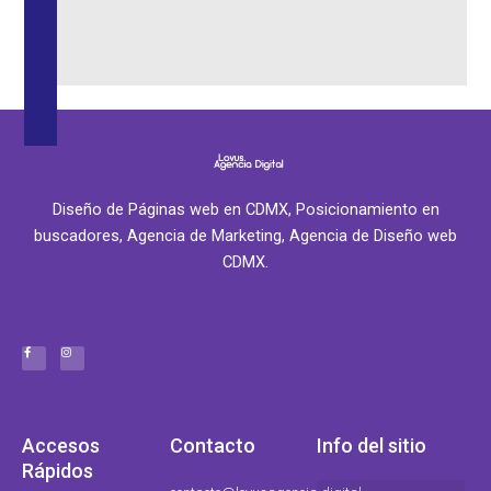
Diseño de Páginas web en CDMX, Posicionamiento en
buscadores, Agencia de Marketing, Agencia de Diseño web
CDMX.
F
I
a
n
c
s
e
t
b
a
o
g
o
r
k
a
-
m
f
Accesos
Contacto
Info del sitio
Rápidos