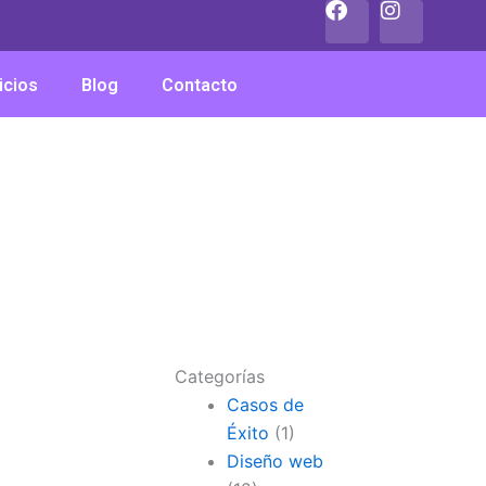
F
I
a
n
c
s
e
t
icios
Blog
Contacto
b
a
o
g
o
r
k
a
m
Categorías
Casos de
Éxito
(1)
Diseño web