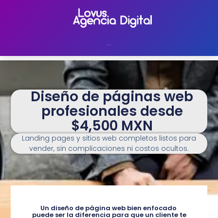
5520784170
Diseño de páginas web
profesionales desde
$4,500 MXN
Landing pages y sitios web completos listos para
vender, sin complicaciones ni costos ocultos.
Un diseño de página web bien enfocado
puede ser la diferencia para que un cliente te